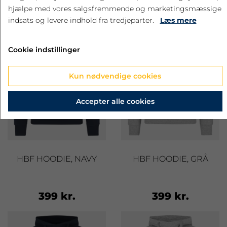
hjælpe med vores salgsfremmende og marketingsmæssige
indsats og levere indhold fra tredjeparter.
Læs mere
Cookie indstillinger
Kun nødvendige cookies
Accepter alle cookies
HBF HOODIE, NAVY
HBF HOODIE, GRÅ
399 kr.
399 kr.