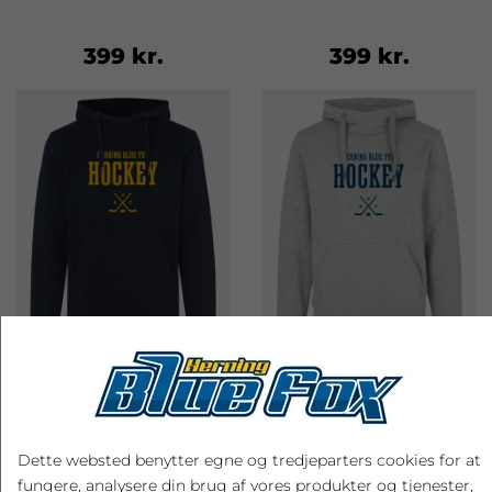
399 kr.
399 kr.
HERNING BLUE FOX
HERNING BLUE FOX
HOCKEY HOODIE, NAVY
HOCKEY HOODIE, GRÅ
Dette websted benytter egne og tredjeparters cookies for at
399 kr.
399 kr.
fungere, analysere din brug af vores produkter og tjenester,