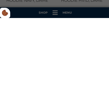
HOODIE NAVY, DAME
HOODIE HVID, DAME
399 kr.
331 kr.
SHOP
MENU
DANSKE MESTRE 26
POKALMESTRE 26
SPILLETRØJE
BEKLÆDNING
MERCHANDISE
BLUE FOX GRAFFITI
BLUE FOX HOODIE,
SEKTION 18
HOODIE HVID, HERRE
NAVY BØRN
331 kr.
349 kr.