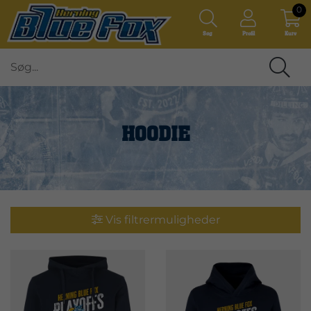
0
Søg
Profil
Kurv
HOODIE
Vis filtrermuligheder