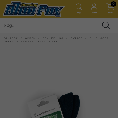
0
Søg
Profil
Kurv
BLUEFOX SHOPPEN
/
BEKLÆDNING
/
ØVRIGE
/
BLUE GOES
GREEN STRØMPER, NAVY 2-PAK