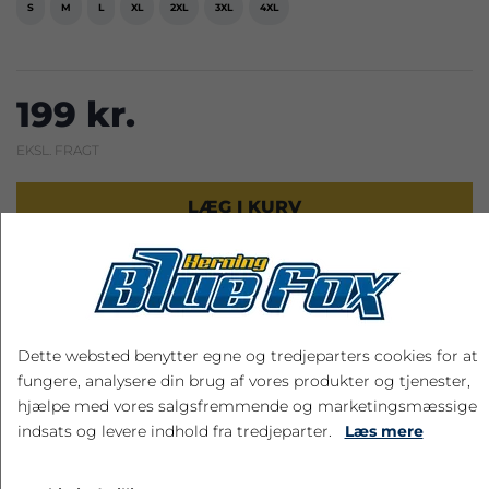
S
M
L
XL
2XL
3XL
4XL
199 kr.
EKSL. FRAGT
LÆG I KURV
Dette websted benytter egne og tredjeparters cookies for at
RELATEREDE PRODUKTER
fungere, analysere din brug af vores produkter og tjenester,
hjælpe med vores salgsfremmende og marketingsmæssige
indsats og levere indhold fra tredjeparter.
Læs mere