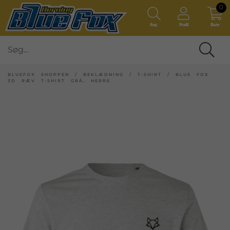
0
Søg
Profil
Kurv
BLUEFOX SHOPPEN
/
BEKLÆDNING
/
T-SHIRT
/
BLUE FOX
3D RÆV T-SHIRT GRÅ, HERRE