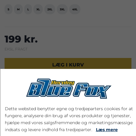
S
M
L
XL
2XL
3XL
4XL
199 kr.
EKSL. FRAGT
LÆG I KURV
Leveringstid: 2-4 hverdage
Dette websted benytter egne og tredjeparters cookies for at
fungere, analysere din brug af vores produkter og tjenester,
RELATEREDE PRODUKTER
hjælpe med vores salgsfremmende og marketingsmæssige
indsats og levere indhold fra tredjeparter.
Læs mere