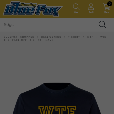
0
Søg
Profil
Kurv
BLUEFOX SHOPPEN
/
BEKLÆDNING
/
T-SHIRT
/
WTF - WIN
THE FACE-OFF T-SHIRT, NAVY