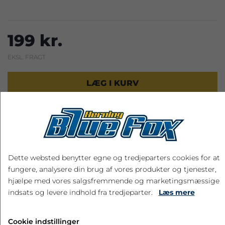
199 kr.
EKSL. FRAGT
LÆG I KURV
RELATEREDE PRODUKTER
Dette websted benytter egne og tredjeparters cookies for at
fungere, analysere din brug af vores produkter og tjenester,
hjælpe med vores salgsfremmende og marketingsmæssige
indsats og levere indhold fra tredjeparter.
Læs mere
Cookie indstillinger