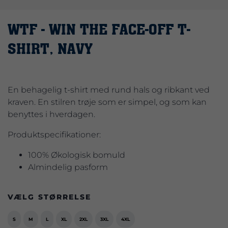
WTF - WIN THE FACE-OFF T-
SHIRT, NAVY
En behagelig t-shirt med rund hals og ribkant ved
kraven. En stilren trøje som er simpel, og som kan
benyttes i hverdagen.
Produktspecifikationer:
100% Økologisk bomuld
Almindelig pasform
VÆLG STØRRELSE
S
M
L
XL
2XL
3XL
4XL