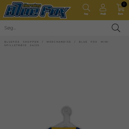
0
Søg
Profil
Kurv
BLUEFOX SHOPPEN
/
MERCHANDISE
/
BLUE FOX MINI
SPILLETRØJE 24/25