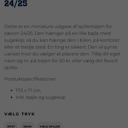
24/25
Dette er en miniature udgave af spillertrøjen for
sæson 24/25. Den hænger på en lille bøjle med
sugekop, så du kan hænge den i bilen, på kontoret
eller et tredje sted. En ting er sikkert: Den vil pynte
uanset hvor du vælger at placere den. Tilføj dit eget
navn og nr. på trøjen for 50 kr. eller vælg din favorit
spiller.
Produktspecifikationer:
17,5 x 17 cm.
Inkl. bøjle og sugekop
VÆLG TRYK
INTET
NAVN
VÆLG SPILLER