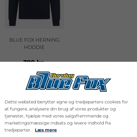
BLUE FOX HERNING
HOODIE
399 kr.
KUNDESERVICE
Dette websted benytter egne og tredjeparters cookies for
at fungere, analysere din brug af vores produkter og
Her hos Blue Fox bestræber vi os på at yde den
tjenester, hjælpe med vores salgsfremmende og
bedste service, som overhovedet muligt.
marketingsmæssige indsats og levere indhold fra
Har du spørgsmål til vores produkter, så kan du
tredjeparter.
Læs mere
sende os en mail på: