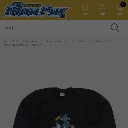
0
Søg
Profil
Kurv
BLUEFOX SHOPPEN
/
BEKLÆDNING
/
BØRN
/
BLUE FOX
SPARKEDRAGT, NAVY