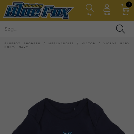
0
Søg
Profil
Kurv
BLUEFOX SHOPPEN
/
MERCHANDISE
/
VICTOR
/
VICTOR BABY
BODY, NAVY