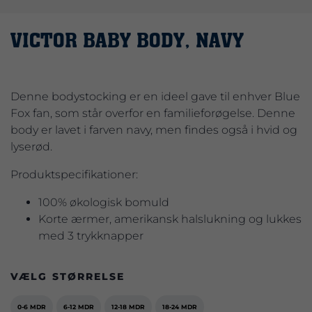
VICTOR BABY BODY, NAVY
Denne bodystocking er en ideel gave til enhver Blue
Fox fan, som står overfor en familieforøgelse. Denne
body er lavet i farven navy, men findes også i hvid og
lyserød.
Produktspecifikationer:
100% økologisk bomuld
Korte ærmer, amerikansk halslukning og lukkes
med 3 trykknapper
VÆLG STØRRELSE
0-6 MDR
6-12 MDR
12-18 MDR
18-24 MDR