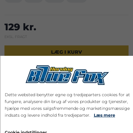
129 kr.
EKSL. FRAGT
LÆG I KURV
Dette websted benytter egne og tredjeparters cookies for at
RELATEREDE PRODUKTER
fungere, analysere din brug af vores produkter og tjenester,
hjælpe med vores salgsfremmende og marketingsmæssige
Spar 35%
indsats og levere indhold fra tredjeparter.
Læs mere
Cookie indstillinger