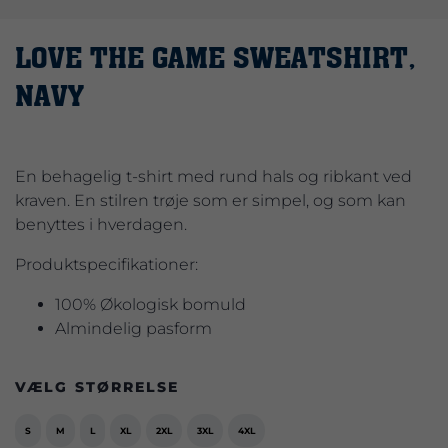
LOVE THE GAME SWEATSHIRT,
NAVY
En behagelig t-shirt med rund hals og ribkant ved
kraven. En stilren trøje som er simpel, og som kan
benyttes i hverdagen.
Produktspecifikationer:
100% Økologisk bomuld
Almindelig pasform
VÆLG STØRRELSE
S
M
L
XL
2XL
3XL
4XL