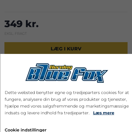
349 kr.
EKSL. FRAGT
LÆG I KURV
RELATEREDE PRODUKTER
Dette websted benytter egne og tredjeparters cookies for at
fungere, analysere din brug af vores produkter og tjenester,
hjælpe med vores salgsfremmende og marketingsmæssige
indsats og levere indhold fra tredjeparter.
Læs mere
Cookie indstillinger