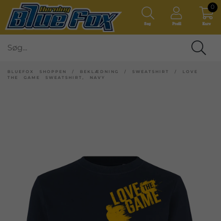
0
Søg
Profil
Kurv
BLUEFOX SHOPPEN
/
BEKLÆDNING
/
SWEATSHIRT
/
LOVE
THE GAME SWEATSHIRT, NAVY