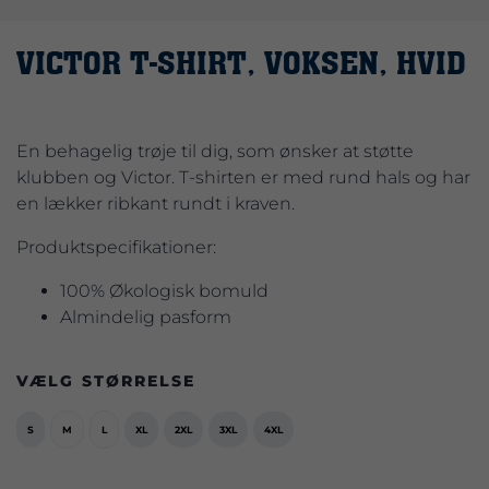
VICTOR T-SHIRT, VOKSEN, HVID
En behagelig trøje til dig, som ønsker at støtte
klubben og Victor. T-shirten er med rund hals og har
en lækker ribkant rundt i kraven.
Produktspecifikationer:
100% Økologisk bomuld
Almindelig pasform
VÆLG STØRRELSE
S
M
L
XL
2XL
3XL
4XL