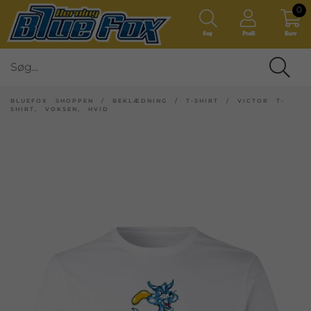
0
Søg
Profil
Kurv
BLUEFOX SHOPPEN
/
BEKLÆDNING
/
T-SHIRT
/
VICTOR T-
SHIRT, VOKSEN, HVID