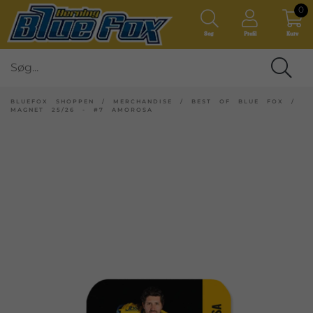
0
Søg
Profil
Kurv
BLUEFOX SHOPPEN
/
MERCHANDISE
/
BEST OF BLUE FOX
/
MAGNET 25/26 - #7 AMOROSA