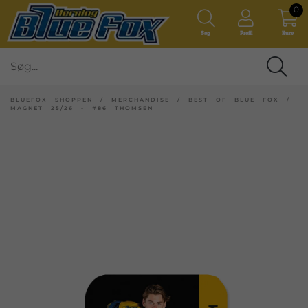
0
Søg
Profil
Kurv
BLUEFOX SHOPPEN
/
MERCHANDISE
/
BEST OF BLUE FOX
/
MAGNET 25/26 - #86 THOMSEN