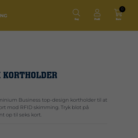
0
ING
MERCHANDISE
Søg
Profil
Kurv
X KORTHOLDER
uminium Business top-design kortholder til at
ort mod RFID skimming. Tryk blot på
 op til seks kort.