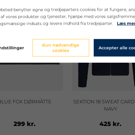
bsted benytter egne og tredjeparters cookies for at fungere, an
 af vores produkter og tjenester, hjælpe med vores salgsfremm
gsmæssige indsats og levere indhold fra tredjeparter.
Læs me
Kun nødvendige
ndstillinger
Accepter alle co
cookies
BLUE FOX DØRMÅTTE
SEKTION 18 SWEAT CARD
NAVY
299 kr.
425 kr.