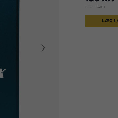
EKSL. FRAGT
LÆG I
›