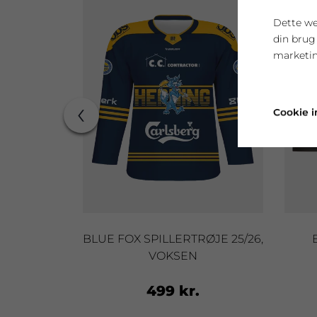
Dette we
din brug
marketin
‹
Cookie i
IE, NAVY
BLUE FOX SPILLERTRØJE 25/26,
VOKSEN
499 kr.