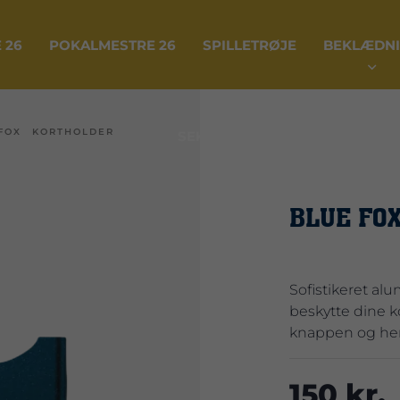
 26
POKALMESTRE 26
SPILLETRØJE
BEKLÆDN
FOX KORTHOLDER
SEKTION 18
BLUE FO
Sofistikeret al
beskytte dine k
knappen og hent
150 kr.