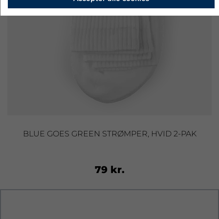
BLUE GOES GREEN STRØMPER, HVID 2-PAK
79 kr.