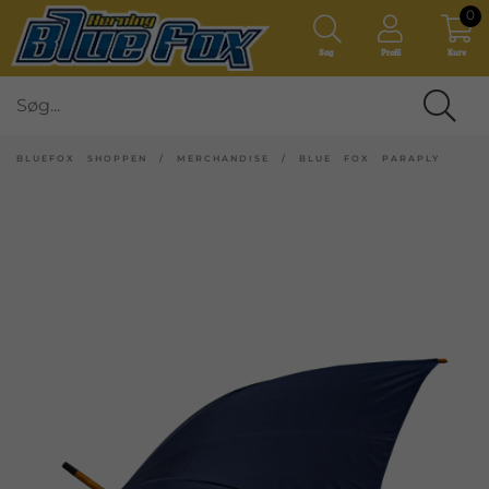
0
Søg
Profil
Kurv
BLUEFOX SHOPPEN
/
MERCHANDISE
/
BLUE FOX PARAPLY