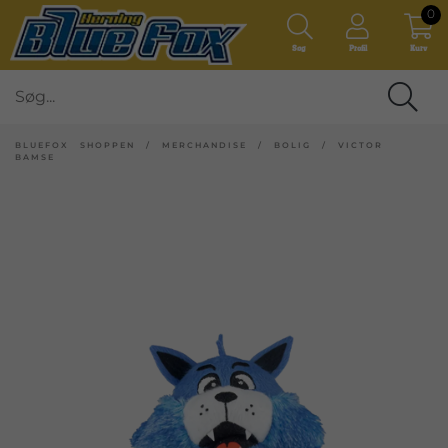
0
Søg
Profil
Kurv
BLUEFOX SHOPPEN
/
MERCHANDISE
/
BOLIG
/
VICTOR
BAMSE