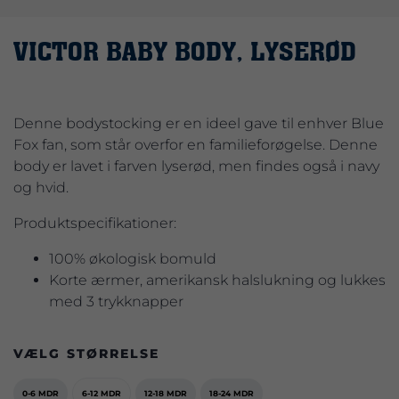
VICTOR BABY BODY, LYSERØD
Denne bodystocking er en ideel gave til enhver Blue
Fox fan, som står overfor en familieforøgelse. Denne
body er lavet i farven lyserød, men findes også i navy
og hvid.
Produktspecifikationer:
100% økologisk bomuld
Korte ærmer, amerikansk halslukning og lukkes
med 3 trykknapper
VÆLG STØRRELSE
0-6 MDR
6-12 MDR
12-18 MDR
18-24 MDR