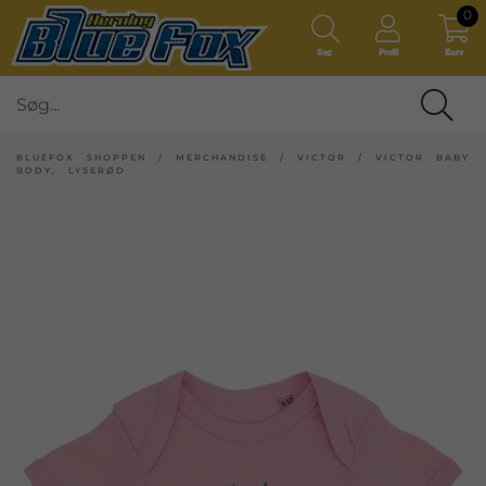
0
Søg
Profil
Kurv
BLUEFOX SHOPPEN
/
MERCHANDISE
/
VICTOR
/
VICTOR BABY
BODY, LYSERØD