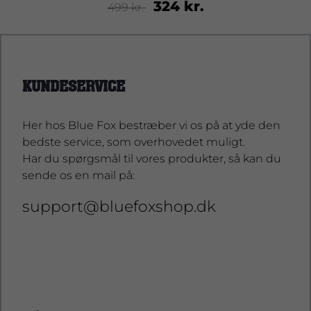
324 kr.
499 kr.
KUNDESERVICE
Her hos Blue Fox bestræber vi os på at yde den
bedste service, som overhovedet muligt.
Har du spørgsmål til vores produkter, så kan du
sende os en mail på:
support@bluefoxshop.dk
support@bluefoxshop.dk