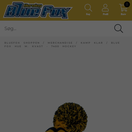
0
Søg
Profil
Kurv
BLUEFOX SHOPPEN
/
MERCHANDISE
/
KAMP KLAR
/
BLUE
FOX HUE M. KVAST - 7400 HOCKEY